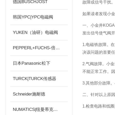
德国BUSCHJOST
故障或信号干扰
如果读者发现小金
韩国YPC|YPC电磁阀
一、小金井KOG
YUKEN（油研）电磁阀
发出信号使气阀
1.电磁铁故障
PEPPERL+FUCHS-倍加福
决该问题的首要
日本Panasonic松下
2.气阀故障。小
不能正常工作。
TURCK|TURCK传感器
3.其他部分故障
Schneider施耐德
二、针对以上原
1.检查电路和线
NUMATICS|纽曼蒂克电磁阀