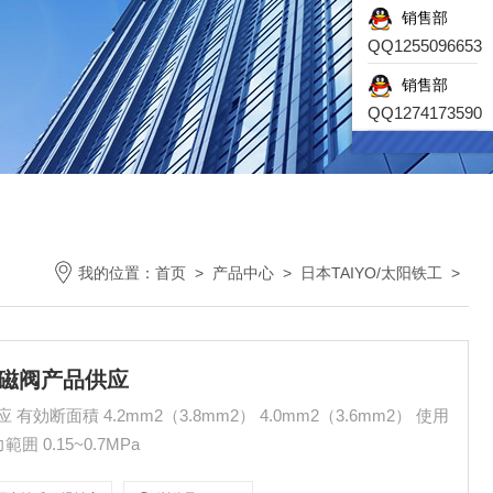
销售部
QQ1255096653
销售部
QQ1274173590
我的位置：
首页
>
产品中心
>
日本TAIYO/太阳铁工
>
电磁阀产品供应
効断面積 4.2mm2（3.8mm2） 4.0mm2（3.6mm2） 使用
 0.15~0.7MPa