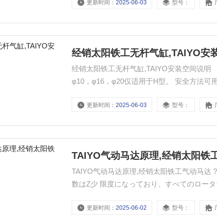
更新时间：
2025-06-03
型号：
经销太阳铁工无杆气缸,TAIYO安
经销太阳铁工无杆气缸,TAIYO安装空间说明
φ10，φ16，φ20仅适用于H型。 安全方
更新时间：
2025-06-03
型号：
TAIYO气动马达原理,经销太阳铁
TAIYO气动马达原理,经销太阳铁工气动马
数はZ少 限度になっており、すべてのローターは前後をボール?ベアリングで保持 されています。 ?減速機
にはプラネタリィギアを採用しています。 
更新时间：
2025-06-02
型号：
れます。