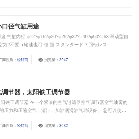
O小口径气缸用途
φ12?φ16?φ20?φ25?φ32?φ40?φ50?φ63 単动型自
気?不要（输油也可 種 類 スタンダード ? 回転レス
厂商性质：
经销商
浏览量：
3947
O空气调节器，太阳铁工调节器
器，太阳铁工调节器 在一个紧凑的空气过滤器空气调节器空气油雾的
整的压力和压缩空气，清洁，加油润滑油气动设备。 您可以使用
成。 排水，很容易在一触。
厂商性质：
经销商
浏览量：
3632