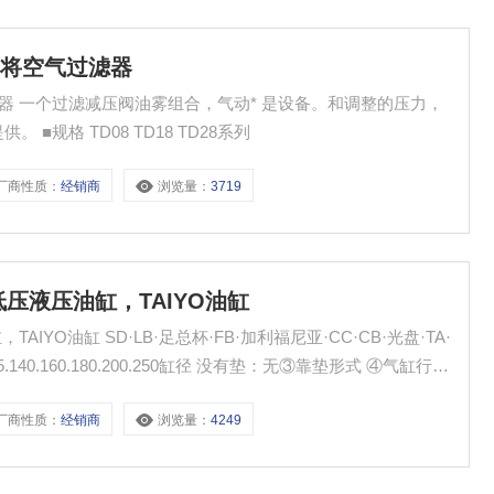
YO将空气过滤器
过滤器 一个过滤减压阀油雾组合，气动* 是设备。和调整的压力，
规格 TD08 TD18 TD28系列
厂商性质：
经销商
浏览量：
3719
O低压液压油缸，TAIYO油缸
AIYO油缸 SD·LB·足总杯·FB·加利福尼亚·CC·CB·光盘·TA·
125.140.160.180.200.250缸径 没有垫：无③靠垫形式 ④气缸行程
3?1400毫米
厂商性质：
经销商
浏览量：
4249