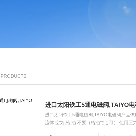
/ PRODUCTS
进口太阳铁工5通电磁阀,TAIYO
进口太阳铁工5通电磁阀,TAIYO电磁阀产品供应 有
流体 空気 給 油 不要（給油でも可） 使用圧力範囲