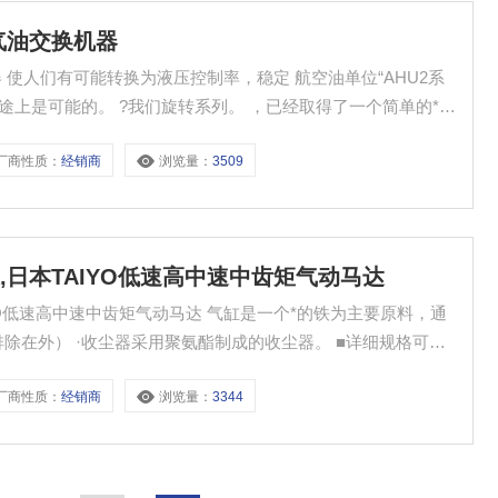
O气油交换机器
机器 使人们有可能转换为液压控制率，稳定 航空油单位“AHU2系
用途上是可能的。 ?我们旋转系列。 ，已经取得了一个简单的*的
0种子机
厂商性质：
经销商
浏览量：
3509
,日本TAIYO低速高中速中齿矩气动马达
IYO低速高中速中齿矩气动马达 气缸是一个*的铁为主要原料，通
除在外） ·收尘器采用聚氨酯制成的收尘器。 ■详细规格可以
厂商性质：
经销商
浏览量：
3344