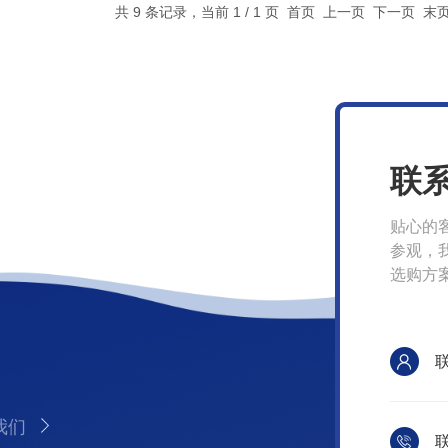
共 9 条记录，当前 1 / 1 页 首页 上一页 下一页 
联
贴心的
参观，
选购方
我们
联