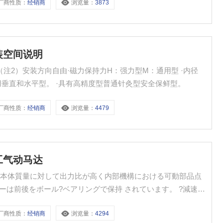
厂商性质：
经销商
浏览量：
3873
装空间说明
 （注2）安装方向自由·磁力保持力H：强力型M：通用型 ·内径
法可用垂直和水平型。 ·具有高精度型普通针灸型安全保鲜型。
厂商性质：
经销商
浏览量：
4479
工气动马达
达 ?本体質量に対して出力比が高く内部機構における可動部品点
?接続ポートがモータハウジングの後部または側部に取付けら
厂商性质：
经销商
浏览量：
4294