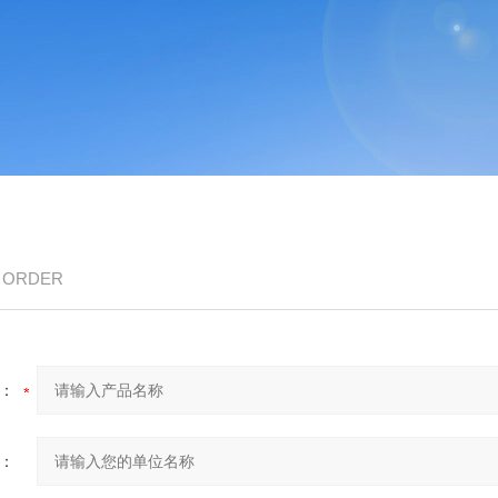
/ ORDER
：
：