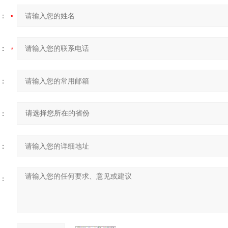
：
：
：
：
：
：