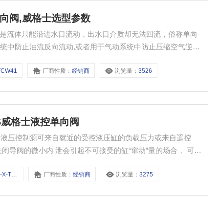
控单向阀,威格士选型参数
单向阀是流体只能沿进水口流动，出水口介质却无法回流，俗称单向
统中防止油流反向流动,或者用于气动系统中防止压缩空气逆向
式单向阀用螺纹连接安装在管路上。
TCW41
厂商性质：
经销商
浏览量：
3526
KERS威格士液控单向阀
V型的液压控制源可来自就近的受控液压缸的负载压力或来自遥控
闭导阀的微小内 泄会引起不可接受的缸“窜动”量的场合， 可换
TK-41
厂商性质：
经销商
浏览量：
3275