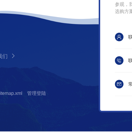
参观，
选购方
我们
联
常
itemap.xml
管理登陆