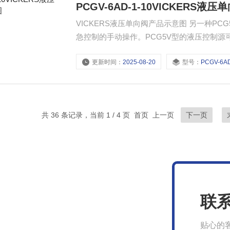
PCGV-6AD-1-10VICKERS
VICKERS液压单向阀产品示意图 另一种PCG5V型装有电磁先导阀，省去了单独的安装并可包括用于就地应
急控制的手动操作。PCG5V型的液压控制
用液压缸压力的场合以及穿过关闭先导阀的微
更新时间：
2025-08-20
型号：
PCGV-6AD
阀式先导阀。
共 36 条记录，当前 1 / 4 页 首页 上一页
下一页
联
贴心的