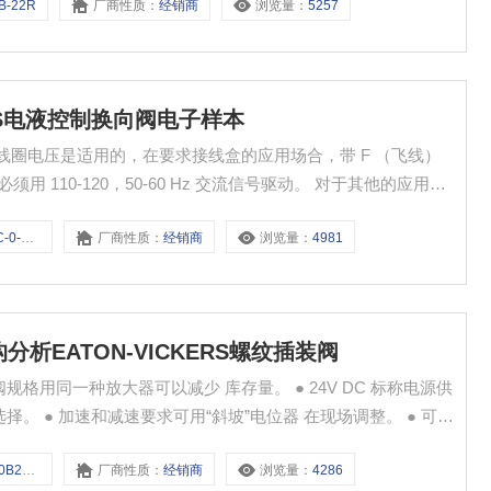
B-22R
厂商性质：
经销商
浏览量：
5257
ICKERS电液控制换向阀电子样本
流线圈电压是适用的，在要求接线盒的应用场合，带 F （飞线）
用 110-120，50-60 Hz 交流信号驱动。 对于其他的应用场
1’’或‘‘12 ’’）能够用来转换交流输入电压为直流电压去驱动阀。
-220AG
厂商性质：
经销商
浏览量：
4981
60结构分析EATON-VICKERS螺纹插装阀
何阀规格用同一种放大器可以减少 库存量。 ● 24V DC 标称电源供
择。 ● 加速和减速要求可用“斜坡”电位器 在现场调整。 ● 可在
-HL5-60
厂商性质：
经销商
浏览量：
4286