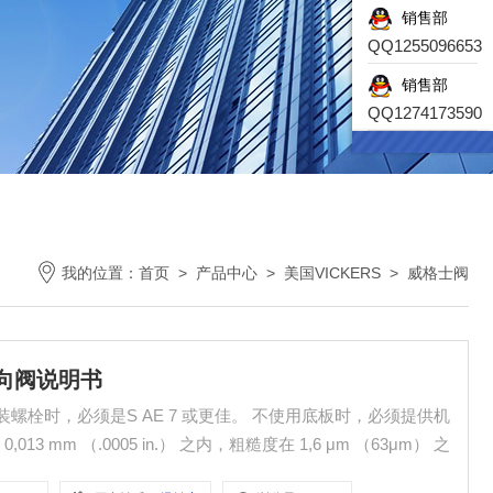
销售部
QQ1255096653
销售部
QQ1274173590
我的位置：
首页
>
产品中心
>
美国VICKERS
>
威格士阀
S单向阀说明书
装螺栓时，必须是S AE 7 或更佳。 不使用底板时，必须提供机
mm （.0005 in.） 之内，粗糙度在 1,6 μm （63μm） 之