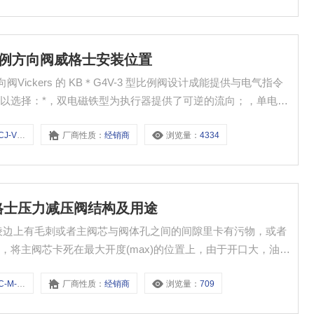
ERS比例方向阀威格士安装位置
Vickers 的 KB＊G4V-3 型比例阀设计成能提供与电气指令
以选择：*，双电磁铁型为执行器提供了可逆的流向；，单电磁
VMUH6
厂商性质：
经销商
浏览量：
4334
-60威格士压力减压阀结构及用途
棱边上有毛刺或者主阀芯与阀体孔之间的间隙里卡有污物，或者
，将主阀芯卡死在最大开度(max)的位置上，由于开口大，油液
刺、清洗和修复阀孔和阀芯精度的方法予以排除。
-U-H5-60
厂商性质：
经销商
浏览量：
709