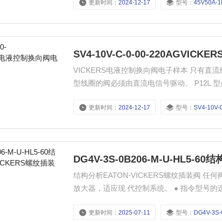
更新时间：
2024-12-17
型号：
45V50A-1
SV4-10V-C-0-00-220AGV
VICKERS电液控制换向阀电子样本 只有直
型线圈的阀必须由直流电信号驱动。 P12L 型必须
合，带整流器的 DIN插头（在型号编法中的‘‘1
更新时间：
2024-12-17
型号：
SV4-10V-C-0-00
DG4V-3S-0B206-M-U-HL5-
结构分析EATON-VICKERS螺纹插装阀 任
放大器，适应现 代控制系统。 ● 指令型号的选
现场调整“死区”补偿和“增益” 的设施。
更新时间：
2025-07-11
型号：
DG4V-3S-0B206-M-U