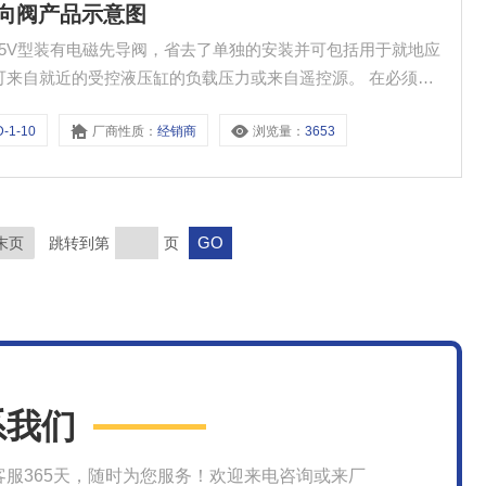
液压单向阀产品示意图
源可来自就近的受控液压缸的负载压力或来自遥控源。 在必须使
小内泄会引起不可接受的缸“窜动”量的场合，可换用威格士座
-1-10
厂商性质：
经销商
浏览量：
3653
末页
跳转到第
页
系我们
客服365天，随时为您服务！欢迎来电咨询或来厂