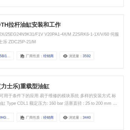
EXROTH拉杆油缸安装和工作
24N9K31/F1V V20PA1-4X/M Z2SRK6-1-1X/V/60 伺服
电机 R911263066MKD090B-047-GG0-KN 力士乐 ZDC25P-21/M
Z14L24S
厂商性质：
经销商
浏览量：
3592
TH(力士乐)重载型油缸
甚至可用于条件下的应用 易于维修的模块系统 多样的安装方式 标
CDL1 额定压力: 160 bar 活塞直径 : 25 to 200 mm 活
4N9K4
厂商性质：
经销商
浏览量：
3440