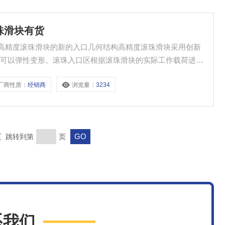
滚珠滑块有货
块有货 高精度滚珠滑块的新的入口几何结构高精度滚珠滑块采用创新
而可以弹性变形。滚珠入口区根据滚珠滑块的实际工作载荷进行
有任何载荷脉动。
厂商性质：
经销商
浏览量：
3234
末页 跳转到第
页
系我们