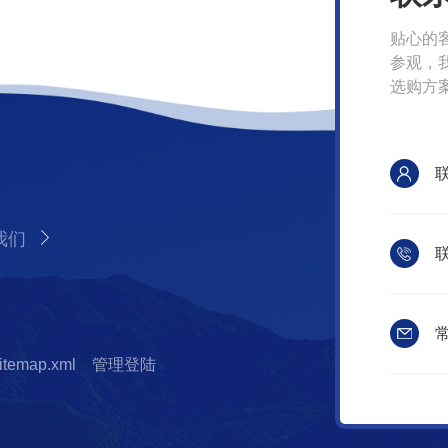
贴心的
参观，
选购方
我们
联
常
itemap.xml
管理登陆