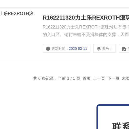
R162211320力士乐REXROTH
R162211320力士乐REXROTH滚珠滑
的入口区。钢衬末端不受滑块体的支撑，因
调节。滚珠非常顺畅地进入承载区，亦即没
更新时间：
2025-03-11
型号：
共 6 条记录，当前 1 / 1 页 首页 上一页 下一页 
联