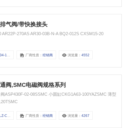
C快速排气阀/带快换接头
P-270AS AR30-03B-N-A BQ2-012S CXSM15-20
4-12S
厂商性质：
经销商
浏览量：
4552
C4位5通阀,SMC电磁阀规格系列
P430F-02-08SSMC 小圆缸CKG1A63-100YAZSMC 薄型
120TSMC
C6-F2
厂商性质：
经销商
浏览量：
4267