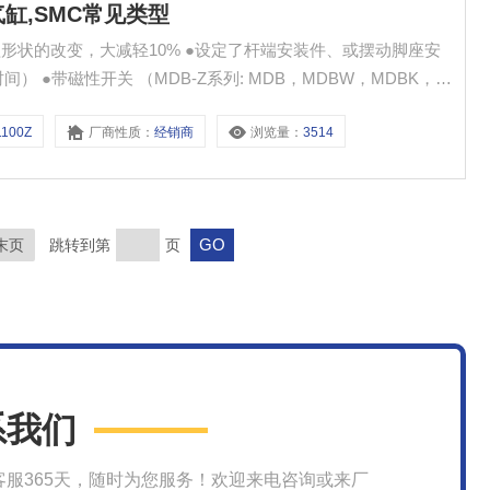
用气缸,SMC常见类型
盖形状的改变，大减轻10% ●设定了杆端安装件、或摆动脚座安
 ●带磁性开关 （MDB-Z系列: MDB，MDBW，MDBK，
1100Z
厂商性质：
经销商
浏览量：
3514
末页
跳转到第
页
系我们
客服365天，随时为您服务！欢迎来电咨询或来厂