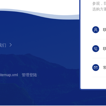
参观，
选购方
我们
联
常
itemap.xml
管理登陆