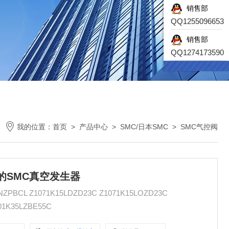
销售部
QQ1255096653
销售部
QQ1274173590
我的位置：
首页
>
产品中心
>
SMC/日本SMC
>
SMC气控阀
使用的SMC真空发生器
CL Z1071K15LDZD23C Z1071K15LOZD23C
01K35LZBE55C