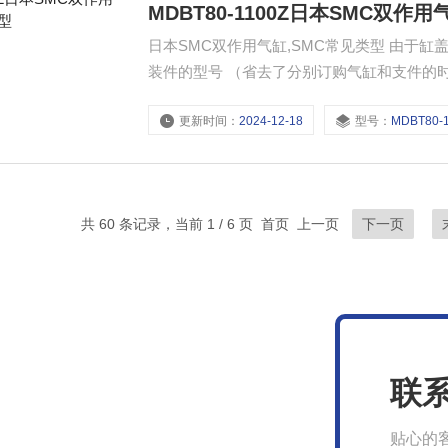
MDBT80-1100Z日本SMC双作
日本SMC双作用气缸,SMC常见类型 由于缸
装件的型号 （省去了分别订购气缸和支件的时间）
MDBKW，MDBB，MDB□Q）
更新时间：
2024-12-18
型号：
MDBT80-
共 60 条记录，当前 1 / 6 页 首页 上一页
下一页
联
贴心的