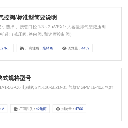
C5通气控阀/标准型简要说明
选择， 接管口径 1/8～2 ●VEX1: 大容量排气型减压阀
供3种机能（减压阀, 换向阀, 和速度控制阀）
-X259
厂商性质：
经销商
浏览量：
4459
/模块式规格型号
G-C6 电磁阀SY5120-5LZD-01 气缸MGPM16-40Z 气缸
R-A
厂商性质：
经销商
浏览量：
4700