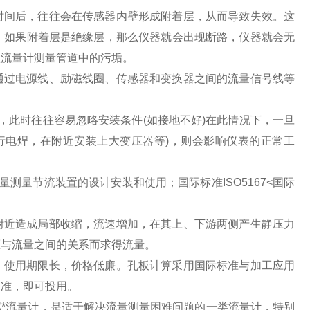
时间后，往往会在传感器内壁形成附着层，从而导致失效。这
，如果附着层是绝缘层，那么仪器就会出现断路，仪器就会无
磁流量计测量管道中的污垢。
通过电源线、励磁线圈、传感器和变换器之间的流量信号线等
，此时往往容易忽略安装条件(如接地不好)在此情况下，一旦
行电焊，在附近安装上大变压器等)，则会影响仪表的正常工
流量测量节流装置的设计安装和使用；国际标准ISO5167<国际
附近造成局部收缩，流速增加，在其上、下游两侧产生静压力
压与流量之间的关系而求得流量。
，使用期限长，价格低廉。孔板计算采用国际标准与加工应用
校准，即可投用。
属*流量计，是适于解决流量测量困难问题的一类流量计，特别