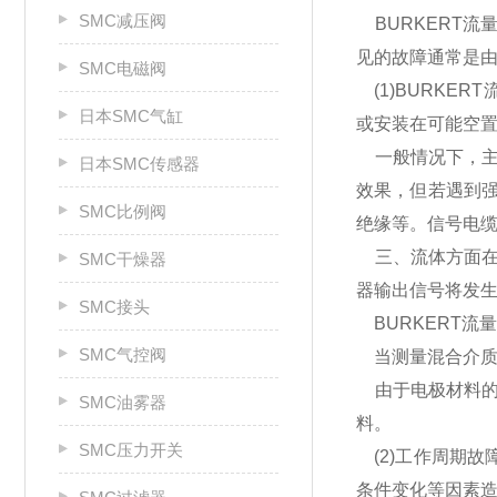
SMC减压阀
BURKERT
见的故障通常是
SMC电磁阀
(1)BURKE
日本SMC气缸
或安装在可能空
一般情况下，主
日本SMC传感器
效果，但若遇到
SMC比例阀
绝缘等。信号电
三、流体方面在
SMC干燥器
器输出信号将发
SMC接头
BURKERT流
SMC气控阀
当测量混合介质
由于电极材料的
SMC油雾器
料。
SMC压力开关
(2)工作周期
条件变化等因素