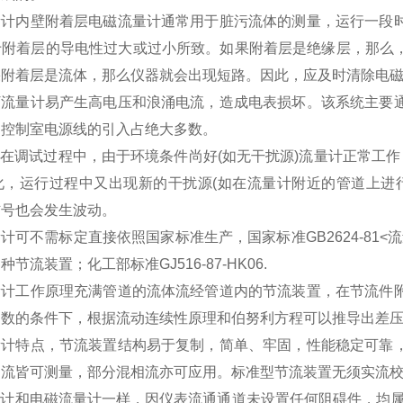
流量计内壁附着层电磁流量计通常用于脏污流体的测量，运行一段
于附着层的导电性过大或过小所致。如果附着层是绝缘层，那么
果附着层是流体，那么仪器就会出现短路。因此，应及时清除电
RT流量计易产生高电压和浪涌电流，造成电表损坏。该系统主要
中控制室电源线的引入占绝大多数。
在调试过程中，由于环境条件尚好(如无干扰源)流量计正常工作
化，运行过程中又出现新的干扰源(如在流量计附近的管道上进
信号也会发生波动。
计可不需标定直接依照国家标准生产，国家标准GB2624-81<
节流装置；化工部标准GJ516-87-HK06.
流量计工作原理充满管道的流体流经管道内的节流装置，在节流件
参数的条件下，根据流动连续性原理和伯努利方程可以推导出差
流量计特点，节流装置结构易于复制，简单、牢固，性能稳定可靠
相流皆可测量，部分混相流亦可应用。标准型节流装置无须实流
量计和电磁流量计一样，因仪表流通通道未设置任何阻碍件，均