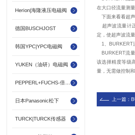
在大口径流量测
Herion|海隆液压电磁阀
下面来看看超声
超声波流量计正
德国BUSCHJOST
定，使超声波流
1、BURKER
韩国YPC|YPC电磁阀
BURKERT流
该选择精度等级高
YUKEN（油研）电磁阀
量，无需做控制和
PEPPERL+FUCHS-倍加福
上一篇：
日本Panasonic松下
TURCK|TURCK传感器