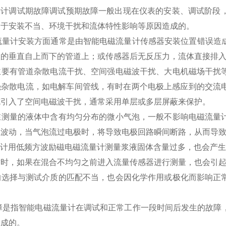
流量计调试期故障调试预期故障一般出现在仪表的安装、调试阶段
由于安装不当、环境干扰和流体特性影响等原因造成的。
RT流量计安装方面通常是由智能电磁流量计传感器安装位置错误
置的垂直自上而下的管道上；或传感器后无反压力，流体直接排
要有管道杂散电流干扰、空间强电磁波干扰、大电机磁场干扰等
强杂散电流，如电解车间管线，有时在两个电极上感应到的交流
缆引入了空间电磁波干扰，通常采用单层或多层屏蔽来保护。
测量的液体中含有均匀分布的微小气泡，一般不影响电磁流量计
生波动，当气泡流过电极时，将导致电极回路瞬间断路，从而导
量计用低频方波励磁电磁流量计测量浆液固体含量过多，也会产
时，如果在混合不均匀之前进入流量传感器进行测量，也会引起
选择与测试介质的匹配不当，也会因化学作用或极化而影响正常
故障是指智能电磁流量计在调试和正常工作一段时间后发生的故障
造成的。