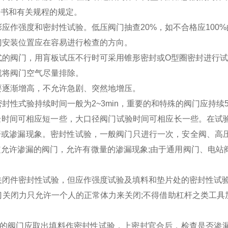
明书和有关规程的规定。
彰应作强度和密封性试验。低压阀门抽查20%，如不合格应100%
门安装位置应在容易进行检查的方向。
式的阀门，用肓板试压不行时可采用锥形密封或O型圈密封进行
就将阀门空气尽量排除。
要逐渐增高，不允许急剧、突然地增压。
封性式验持续时间一般为2~3min，重要的和特殊的阀门应持续5
时间可相应短一些，大口径阀门试验时间可相应长一些。在试验
汗或渗漏现象。密封性试验，一般阀门只进行一次，安全阀、高
定允许渗漏的阀门，允许有微量的渗漏现象;由于通用阀门、电站
关闭件密封性试验，但应作强度试验及填料和垫片处的密封性试
门关闭力只允许一个人的正常体力来关闭;不得借助杠杆之类工具加
。
密封的阀门应取出填料作密封性试验，上密封官合后，检查是否渗