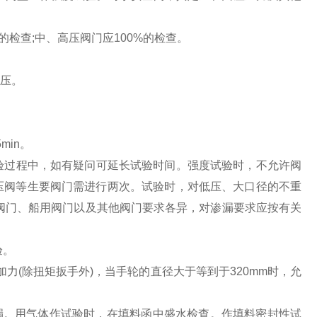
的检查;中、高压阀门应100%的检查。
试压。
min。
过程中，如有疑问可延长试验时间。强度试验时，不允许阀
压阀等生要阀门需进行两次。试验时，对低压、大口径的不重
阀门、船用阀门以及其他阀门要求各异，对渗漏要求应按有关
验。
力(除扭矩扳手外)，当手轮的直径大于等到于320mm时，允
漏。用气体作试验时，在填料函中盛水检查。作填料密封性试