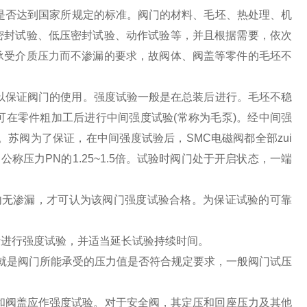
是否达到国家所规定的标准。阀门的材料、毛坯、热处理、机
密封试验、低压密封试验、动作试验等，并且根据需要，依次
承受介质压力而不渗漏的要求，故阀体、阀盖等零件的毛坯不
以保证阀门的使用。强度试验一般是在总装后进行。毛坯不稳
在零件粗加工后进行中间强度试验(常称为毛泵)。经中间强
苏阀为了保证，在中间强度试验后，SMC电磁阀都全部zui
压力PN的1.25~1.5倍。试验时阀门处于开启状态，一端
)内无渗漏，才可认为该阀门强度试验合格。为保证试验的可靠
进行强度试验，并适当延长试验持续时间。
压就是阀门所能承受的压力值是否符合规定要求，一般阀门试压
和阀盖应作强度试验。对于安全阀，其定压和回座压力及其他