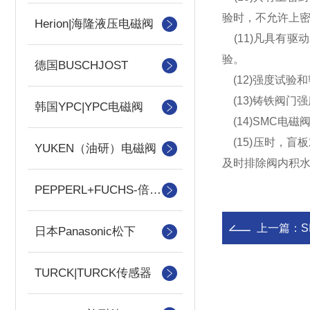
验时，不允许上
Herion|海隆液压电磁阀
(11)凡具有
验。
德国BUSCHJOST
(12)强度试验
(13)铸铁阀门
韩国YPC|YPC电磁阀
(14)SMC电
(15)压时，盲
YUKEN（油研）电磁阀
及时排除阀内积
PEPPERL+FUCHS-倍加福
上一篇：
日本Panasonic松下
TURCK|TURCK传感器