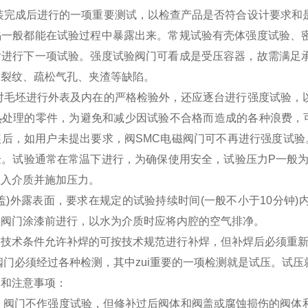
装完成后进行的一项重要测试，以检查产品是否符合设计要求和
陷一般都能在试验过程中暴露出来。常规试验有壳体强度试验、
后进行下一项试验。强度试验阀门可看成是受压容器，故需满足
的裂纹、疏松气孔、夹渣等缺陷。
对毛坯进行外表及内在的严格检验外，还应逐台进行强度试验，
热处理的零件，为避免和减少因试验不合格而造成的各种浪费，可
后，如用户未提出要求，阀SMC电磁阀门可不再进行强度试验。
。试验通常在常温下进行，为确保使用安全，试验压力P一般为公称
注入介质并施加压力。
)外露表面，要求在规定的试验持续时间(一般不小于10分钟
在阀门涂漆前进行，以水为介质时应将内腔的空气排净。
技术条件允许补焊的可按技术规范进行补焊，但补焊后必须重新
阀门必须经过各种检测，其中zui重要的一项检测就是试压。试
则和注意事项：
下，阀门不作强度试验，但修补过后阀体和阀盖或腐蚀损伤的阀体