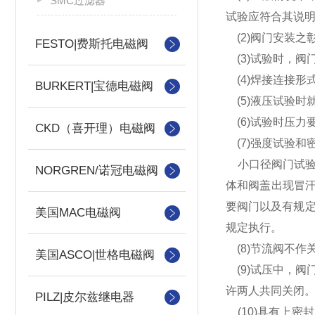
SMC过滤器
试验应符合其说
(2)阀门安装之
FESTO|费斯托电磁阀
(3)试验时，阀
(4)焊接连接形
BURKERT|宝德电磁阀
(5)液压试验时
(6)试验时压力
CKD（喜开理）电磁阀
(7)强度试验和密
小口径阀门试验
NORGREN/诺冠电磁阀
体和阀盖出现冒
要阀门以及有规
美国MAC电磁阀
规定执行。
(8)节流阀不作
美国ASCO|世格电磁阀
(9)试压中，阀
许两人共同关闭
PILZ|皮尔兹继电器
(10)具有上