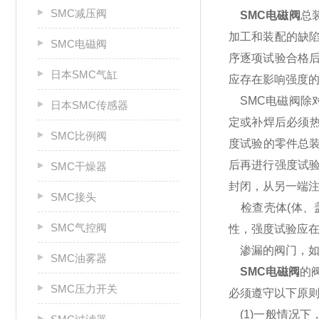
SMC减压阀
SMC电磁阀
总
加工和装配的缺
SMC电磁阀
序逐项试验合格
日本SMC气缸
应存在影响强度
SMC电磁阀除
日本SMC传感器
定或补焊后必须
SMC比例阀
度试验的零件总装
后再进行强度试验
SMC干燥器
封闭，从另一端
SMC接头
检查壳体(体、盖
SMC气控阀
性，强度试验应
渗漏的阀门，如
SMC油雾器
SMC电磁阀
的
SMC压力开关
必须遵守以下原
(1)一般情况