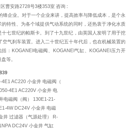
安路2728号3楼353室 咨询 :
化的锋企业。对于一个企业来讲，提高效率与降低成本，是个永
术的特性、为各个域提供气动系统的同时，还热衷于净化水质
是十七世纪的帕斯卡。到了十九世纪，由英国人发明了用于挖
了空气刹车装置。进入二十世纪五十年代后，也在机械装置的
GANEI电磁阀、KOGANEI气缸、KOGANEI压力开
I吸盘等。
839
-4E1 AC220 小金井 电磁阀（
50-4E1 AC220V 小金井 电
井电磁阀（阀） 130E1-21-
1-4W DC24V 小金井 电磁
V 小金井 过滤器（气源处理） R-
.1NPA DC24V 小金井 气缸