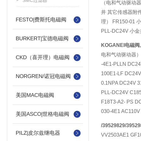
SMC过滤器
（电和气动驱动器） 
井 其它传感器附件（
FESTO|费斯托电磁阀
理） FR150-01
PLL-DC24V 小
BURKERT|宝德电磁阀
KOGANEI电磁阀,
电和气动驱动器） 
CKD（喜开理）电磁阀
-4E1-PLLN DC24
100E1-LF DC24V
NORGREN/诺冠电磁阀
0.1NPA DC24V 3
PLL-DC24V C18
美国MAC电磁阀
F18T3-A2- PS D
030-4E1 AC110V
美国ASCO|世格电磁阀
/39529829/39529
PILZ|皮尔兹继电器
VV2503AE1 GF10