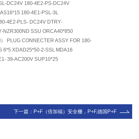
PSL-DC24V 180-4E2-PS-DC24V
AS16*15 180-4E1-PSL-3L
180-4E2-PLS- DC24V DTRY-
Y-NZR300ND SSU ORCA40*850
M） PLUG CONNECTER ASSY FOR 180-
 6*5 XDAD25*50-2-SSL MDA16
E1- 39-AC200V SUP10*25
下一篇：
P+F（倍加福）安全栅，P+F,德国P+F