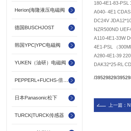
180-4E1-83-PSL
Herion|海隆液压电磁阀
A040- 4E1 CDAS
DC24V JDA12*10
德国BUSCHJOST
NZR500ND UEF4
A110-4E1-33W 
韩国YPC|YPC电磁阀
4E1-PSL （300M
A280-4E1-39 22
YUKEN（油研）电磁阀
DAK32*25-RL CD
/39529829/39529
PEPPERL+FUCHS-倍加福
日本Panasonic松下
上一篇：
N
TURCK|TURCK传感器