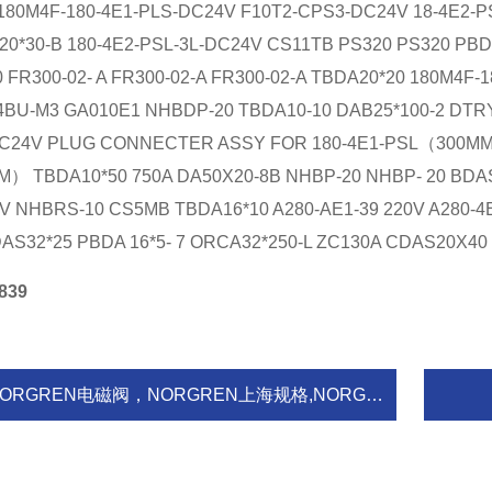
 180M4F-180-4E1-PLS-DC24V F10T2-CPS3-DC24V 18-4E2-
20*30-B 180-4E2-PSL-3L-DC24V CS11TB PS320 PS320 PBD
 FR300-02- A FR300-02-A FR300-02-A TBDA20*20 180M4F-
BU-M3 GA010E1 NHBDP-20 TBDA10-10 DAB25*100-2 DTR
DC24V PLUG CONNECTER ASSY FOR 180-4E1-PSL（300M
M） TBDA10*50 750A DA50X20-8B NHBP-20 NHBP- 20 BDAS
0V NHBRS-10 CS5MB TBDA16*10 A280-AE1-39 220V A280-4
AS32*25 PBDA 16*5- 7 ORCA32*250-L ZC130A CDAS20X40
839
ORGREN电磁阀，NORGREN上海规格,NORGREN