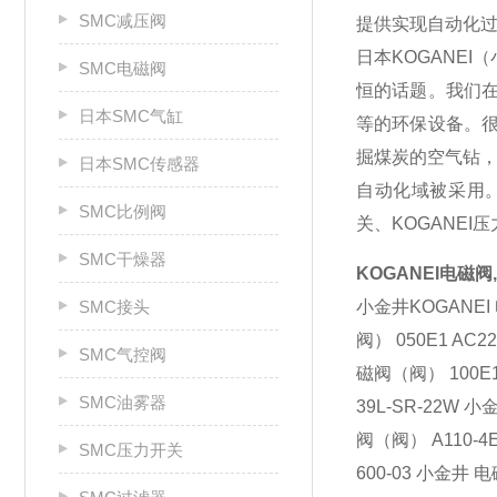
SMC减压阀
提供实现自动化过程
日本KOGANE
SMC电磁阀
恒的话题。我们
日本SMC气缸
等的环保设备。
掘煤炭的空气钻
日本SMC传感器
自动化域被采用。
SMC比例阀
关、KOGANEI
SMC干燥器
KOGANEI电磁阀,
SMC接头
小金井KOGANEI 
阀） 050E1 AC
SMC气控阀
磁阀（阀） 100E1
SMC油雾器
39L-SR-22W
阀（阀） A110-4
SMC压力开关
600-03 小金井 电