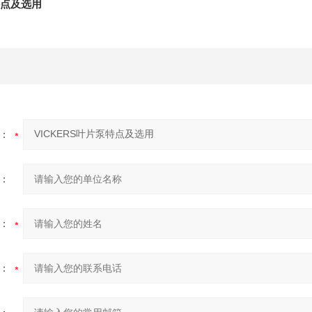
特点及选用
：
：
：
：