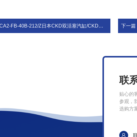
CA2-FB-40B-212/Z日本CKD双活塞汽缸/CKD喜开理活塞气缸/进口喜开理
下一篇
联
贴心的
参观，
选购方