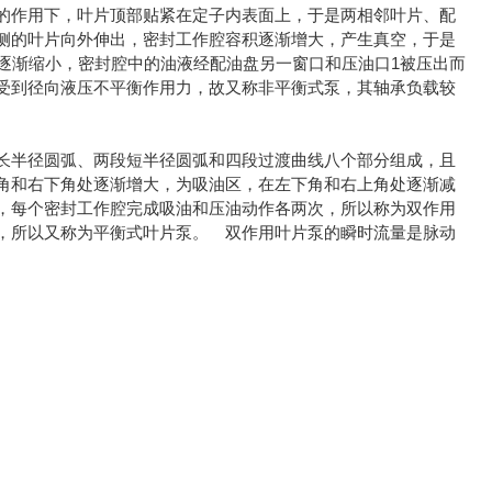
的作用下，叶片顶部贴紧在定子内表面上，于是两相邻叶片、配
侧的叶片向外伸出，密封工作腔容积逐渐增大，产生真空，于是
逐渐缩小，密封腔中的油液经配油盘另一窗口和压油口1被压出而
受到径向液压不平衡作用力，故又称非平衡式泵，其轴承负载较
长半径圆弧、两段短半径圆弧和四段过渡曲线八个部分组成，且
角和右下角处逐渐增大，为吸油区，在左下角和右上角处逐渐减
，每个密封工作腔完成吸油和压油动作各两次，所以称为双作用
，所以又称为平衡式叶片泵。 双作用叶片泵的瞬时流量是脉动