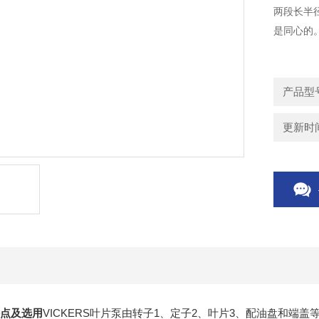
两段长半
是同心的
右下角处
区和压油
产品型号
更新时间：
特点及选用
VICKERS叶片泵由转子1、定子2、叶片3、配油盘和