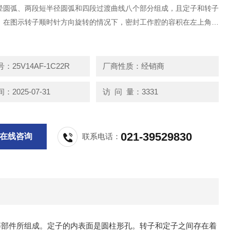
径圆弧、两段短半径圆弧和四段过渡曲线八个部分组成，且定子和转子
。在图示转子顺时针方向旋转的情况下，密封工作腔的容积在左上角和
逐渐增大，为吸油区，在左下角和右上角处逐渐减小，为压油区；吸油
区之间有一段封油区把它们隔开。
：25V14AF-1C22R
厂商性质：经销商
2025-07-31
访 问 量：3331
021-39529830
在线咨询
联系电话：
端盖等部件所组成。定子的内表面是圆柱形孔。转子和定子之间存在着