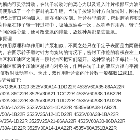
的槽内可灵活滑动，在转子转动时的离心力以及通入叶片根部压力油
间便形成了一个个密封的工作腔。当转子按逆时针方向旋转时，图右
油盘5上窗口将油吸入。而在图的左侧。叶片往里缩进，密封腔的容积
这种泵在转子转一转过程中，吸油压油各一次，故称单作用泵。转子
子间的偏心量，便可改变泵的排量，故这种泵都是变量泵。
作原理
的作用原理和单作用叶片泵相似，不同之处只在于定子表面是由两段
的。在图示转子顺时针方向旋转的情况下，密封工作腔的容积在左上
油区和压油区之间有一段封油区把它们隔开。这种泵的转子每转一转
吸油区和两个压油区是径向对称的，作用在转子上的液压力径向平衡
的倍数时脉动率小。为此，双作用叶片泵的叶片数一般都取12或16。
泵型号如下;
5VQ35A-1C20 3525V30A14-1DD22R 4535V60A35-86AA22R
V42A-86C22R 3525V30A21-1CC22R 4535V60A38-1AB22R
V42A-86D22R 3525V30A21-1DD22R 4535V60A38-1AD22R
V50A-1A22R 3525V30A21-1DA22R 4535V60A38-1AB22L
V50A-1B22R 3525V35A12-1DD22R 4535V60A38-1BA22R
5V35A-1D22R 3525V25A21-86AA22R 4535V60A30-86DA22R
V38A-1D22R 3525V30A14-1AA22R 4535V60A351BA22R