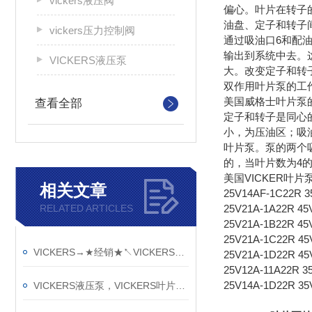
vickers液压阀
偏心。叶片在转子
油盘、定子和转子
vickers压力控制阀
通过吸油口6和配
输出到系统中去。
VICKERS液压泵
大。改变定子和转
双作用叶片泵的工
美国威格士叶片泵
查看全部
定子和转子是同心
小，为压油区；吸
叶片泵。泵的两个
的，当叶片数为4
美国VICKER叶片
相关文章
25V14AF-1C22R 3
RELATED ARTICLES
25V21A-1A22R 45
25V21A-1B22R 45
25V21A-1C22R 45
VICKERS→★经销★↖VICKERS叶片泵↗威格士叶片泵★VICKERS
25V21A-1D22R 45
25V12A-11A22R 3
25V14A-1D22R 35
VICKERS液压泵，VICKERS叶片泵，美国VICKERS