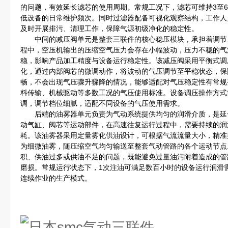
的问题，有效延长滤芯的使用周期。常规工况下，滤芯可维持3至
低设备的日常维护频次。同时过滤器配备可视化观察结构，工作人
及时开展排污、清理工作，保障气源初级净化的稳定性。
中间的减压阀单元是整套三联件的核心稳压模块，承担着调节
程中，空压机输出的压缩空气压力会存在小幅波动，压力不稳的气
稳，影响产品加工精度与设备运行稳定性。该减压阀采用平衡式调
化，通过内部阀芯的微调动作，将波动的气压调节至平稳状态，保
畅，不会出现气压骤升骤降的情况，能够适配对气压稳定性有常规
料传输、机械驱动等多数工况的气压使用标准。设备调压操作方式
调，调节档位细腻，适配不同设备的气压使用需求。
后端的油雾器单元负责为气动系统提供均匀的润滑介质，是延
动气缸、阀芯等运动部件，在高速往复运行过程中，需要持续的润
耗。该油雾器采用定量雾化供油设计，可根据气流流量大小，精准
为细微油雾，随压缩空气均匀输送至整套气动管路的各个运动节点
积、供油过多或供油不足的问题，既能避免过量油污附着造成的管
磨损。常规运行状态下，1次注油可满足数百小时的设备运行润滑
连续作业的生产模式。