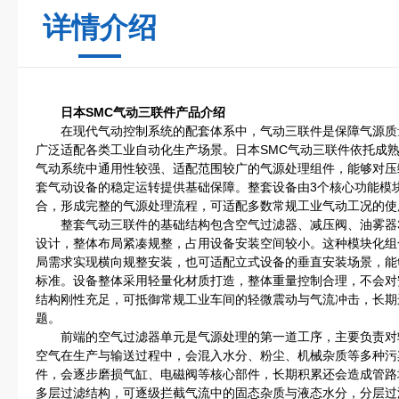
详情介绍
日本SMC气动三联件产品介绍
在现代气动控制系统的配套体系中，气动三联件是保障气源质
广泛适配各类工业自动化生产场景。日本SMC气动三联件依托成
气动系统中通用性较强、适配范围较广的气源处理组件，能够对压
套气动设备的稳定运转提供基础保障。整套设备由3个核心功能模
合，形成完整的气源处理流程，可适配多数常规工业气动工况的使
整套气动三联件的基础结构包含空气过滤器、减压阀、油雾器3
设计，整体布局紧凑规整，占用设备安装空间较小。这种模块化组
局需求实现横向规整安装，也可适配立式设备的垂直安装场景，能
标准。设备整体采用轻量化材质打造，整体重量控制合理，不会对
结构刚性充足，可抵御常规工业车间的轻微震动与气流冲击，长期
题。
前端的空气过滤器单元是气源处理的第一道工序，主要负责对
空气在生产与输送过程中，会混入水分、粉尘、机械杂质等多种污
件，会逐步磨损气缸、电磁阀等核心部件，长期积累还会造成管路
多层过滤结构，可逐级拦截气流中的固态杂质与液态水分，分层过