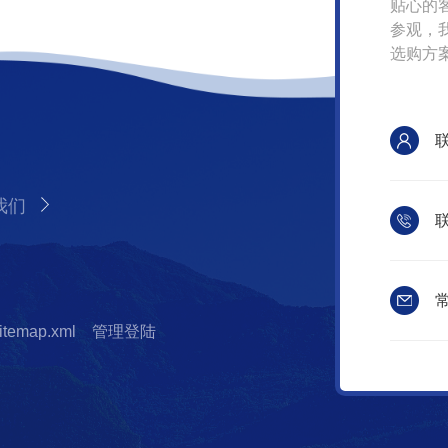
贴心的
参观，
选购方
我们
联
常
itemap.xml
管理登陆