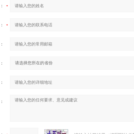
：
：
：
：
：
：