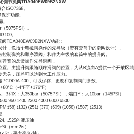
比例节流阀TDA040EW09B2NXW
合ISO7368。
障保护功能。
漏。
r（5075PSI）。
NG100。
流阀TDA040EW09B2NXW功能：
级设计，包括个电磁阀操作的先导级（带有套筒中的滑阀设计）、
有控制弹簧和顺序滑阀）和作为主级的套筒中的提升阀。
制弹簧的反馈操作先导滑阀，
位置。主提升阀跟随顺序滑阀的位置，为从B流向A提供一个开放区域
差无关，压差可以达到大工作压力。
PCD00A-400，可以保存、更改和复制阀门参数。
80°C（-4°F至+176°F）
和X：大350bar（5075PSI），端口Y：大10bar（145PSI）
0 950 1400 2300 4000 6000 9500
:(58) (132) (251) (370) (609) (1058) (1587) (2513)
息
4....525的液压油
cSt（mm2/s）
 cSt（平方毫米/秒）