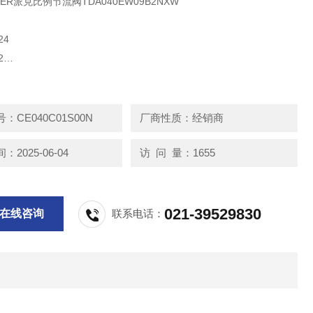
ER派克比例节流阀TDA040EW09B2NXW
24
2
4-3/8
：CE040C01S00N
厂商性质：经销商
122A
2025-06-04
访 问 量：1655
4K4NJW
021-39529830
在线咨询
联系电话：