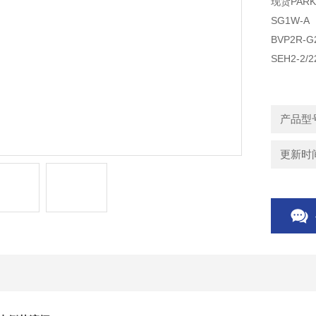
现货PARK
SG1W-A
BVP2R-G
SEH2-2/2
GS-2-1A
BVG1Z-G2
B10-2-6P
产品型号
300AA00
更新时间：
D81VW00