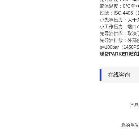
流体温度：0°C至+60
过滤：ISO 4406（1
小先导压力：大于系
小工作压力：端口A到B
先导油供应：取决于
先导油排放：外部使用
p=100bar（145
现货PARKER派克
在线咨询
产品
您的单位