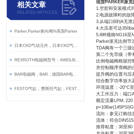
现货PARKER派克
相关文章
1.空腔和安装模式符
RELATED ARTICLES
2.电源故障时的故
3.从端口B到A无泄
4.大压差可达350ba
Parker,Parker换向阀%美国Parker
5.8种规格NG16至
Parker派克比例节
日本CKD气动元件，日本CKD气动元件，日本CKD喜开理气动元件
TDA阀有一个三
第二个先导级（带
REXROTH电磁阀型号：4WE6J62/EG24N9K4，REXROTH电磁阀
比例电磁阀根据控
并控制顺序滑阀的
提升阀的位置与压
BAR电磁阀，BAR，德国BAR电磁阀，BAR气动执行器
结合数字功率放大器
环境温度：-20°C至+
FESTO气缸，费斯托气缸，FESTO气缸，费斯托气缸，FESTO气缸，费斯托气缸
大工作压力：端口A、B
额定流量LPM: 220 50
p=10Bar(145PSI)GPM
流向：参见订购信
流体：符合DIN5152
推荐粘度：30至80 
允许粘度：20至380