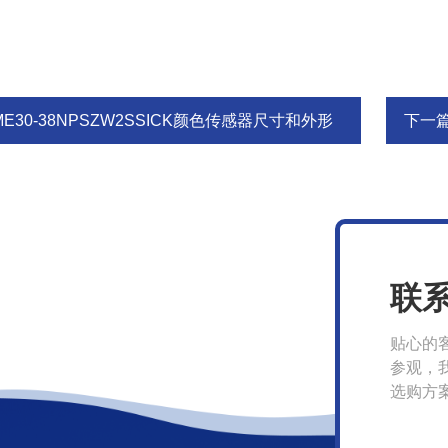
ME30-38NPSZW2SSICK颜色传感器尺寸和外形
下一
联
贴心的
参观，
选购方