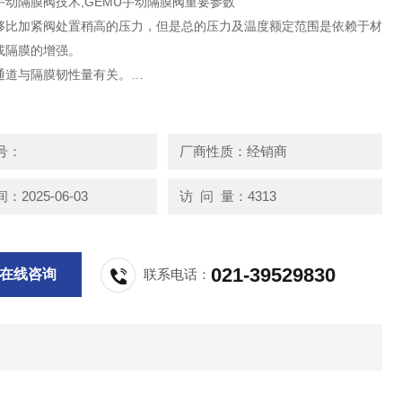
手动隔膜阀技术,GEMU手动隔膜阀重要参数
够比加紧阀处置稍高的压力，但是总的压力及温度额定范围是依赖于材
或隔膜的增强。
通道与隔膜韧性量有关。
一优点是如果隔膜失效，阀体能容纳浅陋的物流，而好于加紧阀外壳。
号：
厂商性质：经销商
2025-06-03
访 问 量：4313
021-39529830
在线咨询
联系电话：