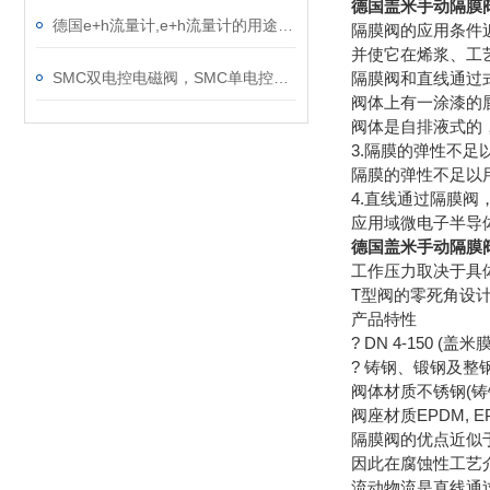
德国盖米手动隔膜阀
德国e+h流量计,e+h流量计的用途,安装,注意事项等
隔膜阀的应用条件
并使它在烯浆、工
隔膜阀和直线通过
SMC双电控电磁阀，SMC单电控电磁阀，SMC电磁阀
阀体上有一涂漆的
阀体是自排液式的
3.隔膜的弹性不
隔膜的弹性不足以
4.直线通过隔膜
应用域微电子半导
德国盖米手动隔膜阀
工作压力取决于具
T型阀的零死角设
产品特性
? DN 4-150 (盖米膜
? 铸钢、锻钢及整
阀体材质不锈钢(
阀座材质EPDM, E
隔膜阀的优点近似
因此在腐蚀性工艺
流动物流是直线通