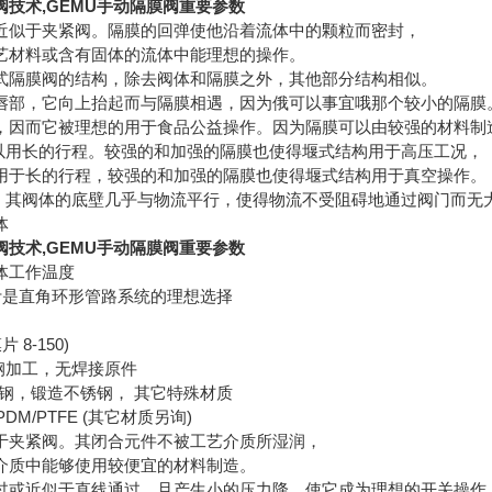
技术,GEMU手动隔膜阀重要参数
近似于夹紧阀。隔膜的回弹使他沿着流体中的颗粒而密封，
艺材料或含有固体的流体中能理想的操作。
式隔膜阀的结构，除去阀体和隔膜之外，其他部分结构相似。
唇部，它向上抬起而与隔膜相遇，因为俄可以事宜哦那个较小的隔膜
，因而它被理想的用于食品公益操作。因为隔膜可以由较强的材料制
足以用长的行程。较强的和加强的隔膜也使得堰式结构用于高压工况，
用于长的行程，较强的和加强的隔膜也使得堰式结构用于真空操作。
阀，其阀体的底壁几乎与物流平行，使得物流不受阻碍地通过阀门而无
体
技术,GEMU手动隔膜阀重要参数
体工作温度
计是直角环形管路系统的理想选择
片 8-150)
钢加工，无焊接原件
铸钢，锻造不锈钢， 其它特殊材质
PDM/PTFE (其它材质另询)
于夹紧阀。其闭合元件不被工艺介质所湿润，
介质中能够使用较便宜的材料制造。
过或近似于直线通过，且产生小的压力降，使它成为理想的开关操作