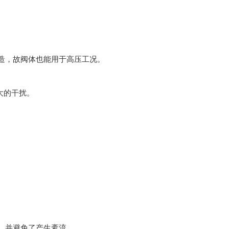
。
造，故阀体也能用于高压工况。
大的干扰。
，并避免了产生紊流。