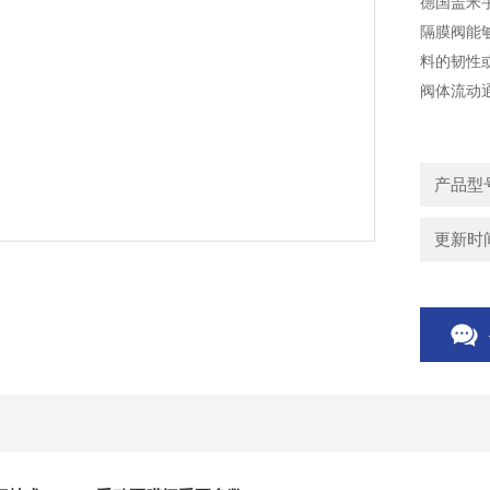
德国盖米
隔膜阀能
料的韧性
阀体流动
隔膜阀另
产品型
更新时间：