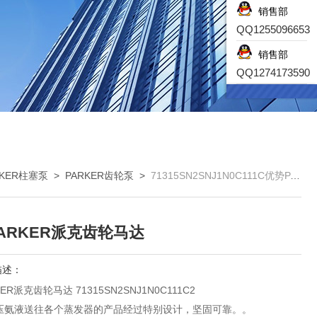
销售部
QQ1255096653
销售部
QQ1274173590
ARKER柱塞泵
>
PARKER齿轮泵
>
71315SN2SNJ1N0C111C优势PARKER派克齿轮马达
ARKER派克齿轮马达
描述：
ER派克齿轮马达 71315SN2SNJ1N0C111C2
压氨液送往各个蒸发器的产品经过特别设计，坚固可靠。。