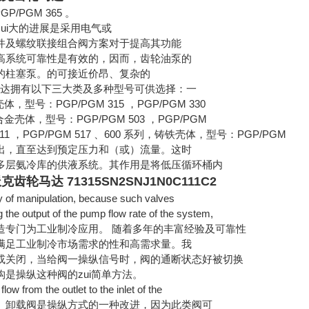
PGP/PGM 365 。
ui大的进展是采用电气或
件及螺纹联接组合阀方案对于提高其功能
高系统可靠性是有效的，因而，齿轮油泵的
的柱塞泵。的可接近价昂、复杂的
马达拥有以下三大类及多种型号可供选择：一
体，型号：PGP/PGM 315 ，PGP/PGM 330
金壳体，型号：PGP/PGM 503 ，PGP/PGM
 511 ，PGP/PGM 517 、600 系列，铸铁壳体，型号：PGP/PGM
出，直至达到预定压力和（或）流量。这时
多层氨冷库的供液系统。其作用是将低压循环桶内
齿轮马达 71315SN2SNJ1N0C111C2
 of manipulation, because such valves
g the output of the pump flow rate of the system,
造专门为工业制冷应用。 随着多年的丰富经验及可靠性
满足工业制冷市场需求的性和高需求量。我
或关闭，当给阀一操纵信号时，阀的通断状态好被切换
是操纵这种阀的zui简单方法。
low from the outlet to the inlet of the
）卸载阀是操纵方式的一种改进，因为此类阀可