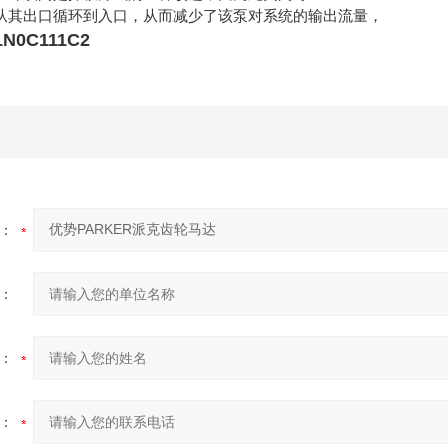
从其出口循环到入口，从而减少了该泵对系统的输出流量，
1N0C111C2
：
：
：
：