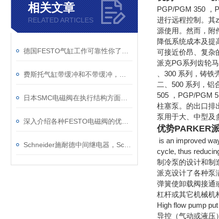
相关文章
PGP/PGM 350 ，
进行远程控制。其z
RELATED ARTICLES
源使用。然而，附
降低系统成本及提
德国FESTO气缸工作可靠性你了解吗？
可接近价昂、复杂
派克PG系列齿轮
、300 系列，铸铁壳
费斯托气缸带缓冲和不带缓冲，怎么理解？
二、500 系列，铝合
505 ，PGP/PGM
日本SMC电磁阀在执行结构方面有哪些特点，日本SMC电磁阀
柱塞泵。的出口排
泵用于大、中型及
深入介绍各种FESTO电磁阀的优势？
优势PARKER派克
is an improved way
Schneider施耐德中间继电器，Schneider继电器，Schneider施耐德继电器
cycle, thus reducin
制冷泵的设计和制
派克设计了各种泵
弹簧使卸载阀接通
杠杆或其它机械机构
High flow pump put f
导控（气动或液压