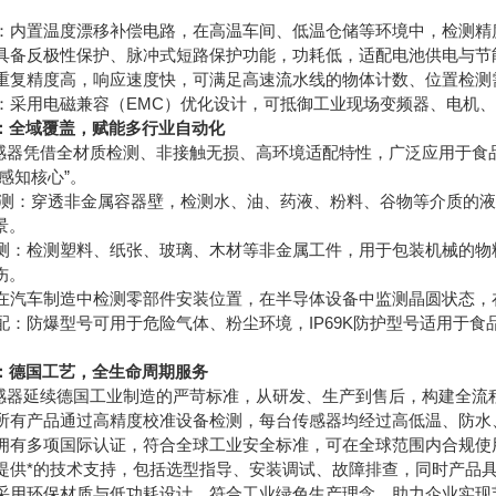
：内置温度漂移补偿电路，在高温车间、低温仓储等环境中，检测精
具备反极性保护、脉冲式短路保护功能，功耗低，适配电池供电与节
重复精度高，响应速度快，可满足高速流水线的物体计数、位置检测
：采用电磁兼容（EMC）优化设计，可抵御工业现场变频器、电机
：全域覆盖，赋能多行业自动化
器凭借全材质检测、非接触无损、高环境适配特性，广泛应用于食
感知核心”。
监测：穿透非金属容器壁，检测水、油、药液、粉料、谷物等介质的
景。
测：检测塑料、纸张、玻璃、木材等非金属工件，用于包装机械的物
伤。
在汽车制造中检测零部件安装位置，在半导体设备中监测晶圆状态，
配：防爆型号可用于危险气体、粉尘环境，IP69K防护型号适用于
：德国工艺，全生命周期服务
器延续德国工业制造的严苛标准，从研发、生产到售后，构建全流
所有产品通过高精度校准设备检测，每台传感器均经过高低温、防水
拥有多项国际认证，符合全球工业安全标准，可在全球范围内合规使
提供*的技术支持，包括选型指导、安装调试、故障排查，同时产品
采用环保材质与低功耗设计，符合工业绿色生产理念，助力企业实现