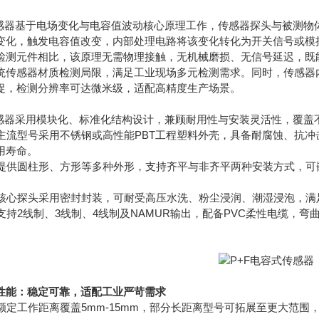
器基于电场变化与电容值波动核心原理工作，传感器探头与被测物
变化，触发电容值改变，内部处理电路将该变化转化为开关信号或模
元件相比，该原理无需物理接触，无机械磨损、无信号延迟，既能
统传感器材质检测局限，满足工业现场多元检测需求。同时，传感器
捉，检测分辨率可达微米级，适配高精度生产场景。
器采用模块化、标准化结构设计，兼顾耐用性与安装灵活性，覆盖
主流型号采用不锈钢或高性能PBT工程塑料外壳，具备耐腐蚀、抗
用寿命。
提供圆柱形、方形等多种外形，支持齐平与非齐平两种安装方式，可
。
核心探头采用密封封装，可耐受高压水洗、粉尘浸润、潮湿浸泡，满
持2线制、3线制、4线制及NAMUR输出，配备PVC柔性电缆，
性能
：稳定可靠，适配工业严苛需求
额定工作距离覆盖5mm-15mm，部分长距离型号可拓展至更大范