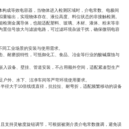
体构成等效电容器，当物体进入检测区域时，介电常数、电极间
拟量输出，实现物体存在、液位高度、料位状态的非接触检测。
检测金属导体，也能适配塑料、玻璃、木材、液体、粉末等非
内置信号放大与滤波电路，可过滤环境杂波干扰，确保微弱电容
不同工业场景的安装与使用需求。
冲击、耐磨损特性，可抵御化工、食品、冶金等行业的酸碱腐蚀与
嵌入设备、壁挂、管道安装，不占用额外空间，适配紧凑型生产
足户外、水下、洁净车间等严苛环境使用要求。
弯曲半径大于10倍线缆直径，抗拉扯、耐弯折，适配频繁移动的设备
围，且支持灵敏度旋钮调节，可根据被测介质介电常数微调，避免误