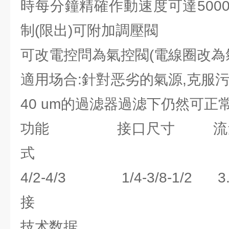
時每分鐘精確作動速度可達500
制(限出)可附加調壓閥
可改電控問為氣控閥(電線圈改為氣控
適用场合:針對恶劣的氣源,克服
40 um的過滤器過滤下仍然可正
功能 接口尺寸 流量
式
4/2-4/3 1/4-3/8-1/
接
技术数据