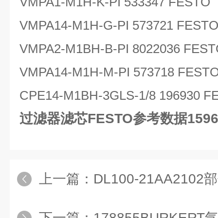
VMPA1-M1H-K-PI 533347 FESTO
VMPA14-M1H-G-PI 573721 FEST
VMPA2-M1BH-B-PI 8022036 FES
VMPA14-M1H-M-PI 573718 FEST
CPE14-M1BH-3GLS-1/8 196930 F
过滤器滤芯FESTO参考数据1596
上一篇：
DL100-21AA2102部件
下一篇：
178855BURKE